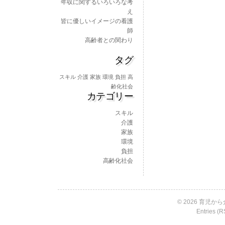
年収に関するいろいろな考
え
皆に優しいイメージの看護
師
高齢者との関わり
タグ
スキル
介護
家族
環境
負担
高
齢化社会
カテゴリー
スキル
介護
家族
環境
負担
高齢化社会
© 2026 育児から介
Entries (R