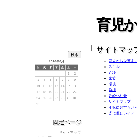
育児
検
サイトマッ
索:
育児から介護ま
2026年8月
スキル
月
火
水
木
金
土
日
介護
1
2
家族
3
4
5
6
7
8
9
環境
10
11
12
13
14
15
16
負担
17
18
19
20
21
22
23
高齢化社会
24
25
26
27
28
29
30
サイトマップ
31
年収に関するい
皆に優しいイメ
固定ページ
サイトマップ