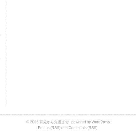
© 2026 育児から介護まで | powered by
WordPress
Entries (RSS)
and
Comments (RSS)
.